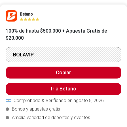
Betano
100% de hasta $500.000 + Apuesta Gratis de
$20.000
Copiar
Ir a
Betano
Comprobado & Verificado en agosto 8, 2026
Bonos y apuestas gratis
Amplia variedad de deportes y eventos