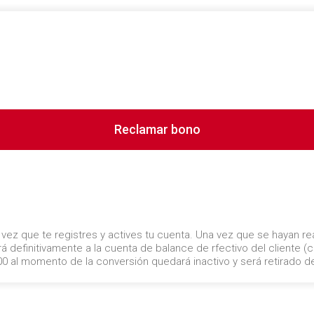
Reclamar bono
na vez que te registres y actives tu cuenta. Una vez que se hayan 
á definitivamente a la cuenta de balance de rfectivo del cliente 
00 al momento de la conversión quedará inactivo y será retirado d