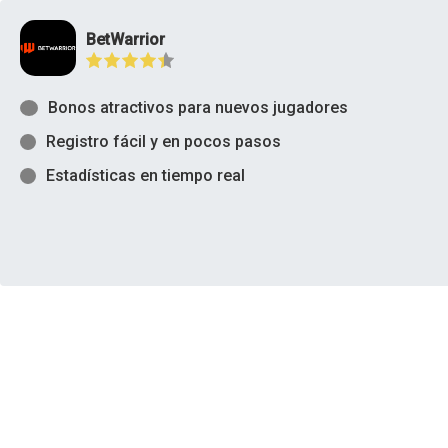
BetWarrior
Bonos atractivos para nuevos jugadores
Registro fácil y en pocos pasos
Estadísticas en tiempo real